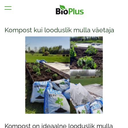
lisati ostukorvi.
Vaata ostukorvi
Kompost kui looduslik mulla väetaja
Kompost on ideaalne looduslik mulla