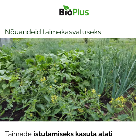
lisati ostukorvi.
Vaata ostukorvi
Nõuandeid taimekasvatuseks
Taimede
istutamiseks kasuta alati