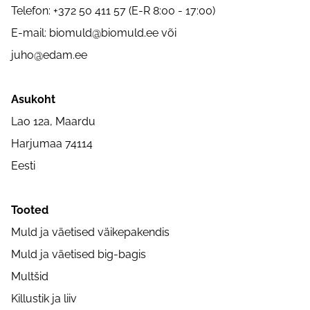
Telefon: +372 50 411 57 (E-R 8:00 - 17:00)
E-mail:
biomuld@biomuld.ee
või
juho@edam.ee
Asukoht
Lao 12a, Maardu
Harjumaa 74114
Eesti
Tooted
Muld ja väetised väikepakendis
Muld ja väetised big-bagis
Multšid
Killustik ja liiv