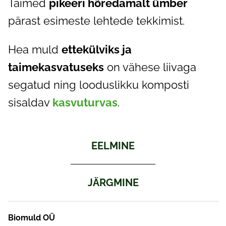
Taimed
pikeeri hõredamalt ümber
pärast esimeste lehtede tekkimist.
Hea muld
ettekülviks ja
taimekasvatuseks
on vähese liivaga
segatud ning looduslikku komposti
sisaldav
kasvuturvas
.
EELMINE
JÄRGMINE
Biomuld OÜ